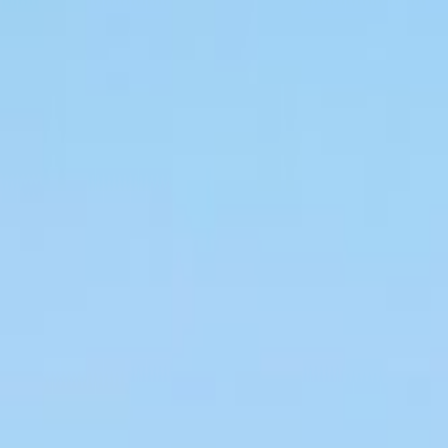
Hooger Webcam
Hallig Urlaub
Wetter und Tide
Anreise und Fähre