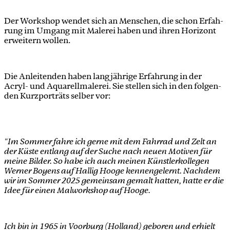
Der Work­shop wen­det sich an Men­schen, die schon Er­fah­
rung im Um­gang mit Ma­le­rei ha­ben und ih­ren Ho­ri­zont
er­wei­tern wol­len.
Die An­lei­ten­den ha­ben lang­jäh­ri­ge Er­fah­rung in der
Acryl- und Aqua­rell­ma­le­rei. Sie stel­len sich in den fol­gen­
den Kurz­por­träts sel­ber vor:
"Im Som­mer fah­re ich ger­ne mit dem Fahr­rad und Zelt an
der Küs­te ent­lang auf der Su­che nach neu­en Mo­ti­ven für
mei­ne Bil­der. So habe ich auch mei­nen Künst­ler­kol­le­gen
Wer­ner Boy­ens auf Hal­lig Hoo­ge ken­nen­ge­lernt. Nach­dem
wir im Som­mer 2025 ge­mein­sam ge­malt hat­ten, hat­te er die
Idee für ei­nen Mal­work­shop auf Hoo­ge.
Ich bin in 1965 in Vo­or­burg (Hol­land) ge­bo­ren und er­hielt