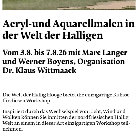
Acryl-und Aquarellmalen in
der Welt der Halligen
Vom 3.8. bis 7.8.26 mit Marc Langer
und Werner Boyens, Organisation
Dr. Klaus Wittmaack
Die Welt der Hal­lig Hoo­ge bie­tet die ein­zig­ar­ti­ge Ku­lis­se
für die­sen Work­shop.
In­spi­riert durch das Wech­sel­spiel von Licht, Wind und
Wol­ken kön­nen Sie in­mit­ten der nord­frie­si­schen Hal­lig
Welt an ei­nem in die­ser Art ein­zig­ar­ti­gen Work­shop teil­
neh­men.