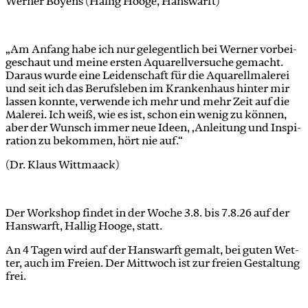
Wer­ner Boy­ens (Hal­lig Hoo­ge, Hans­warft)
„Am An­fang habe ich nur ge­le­gent­lich bei Wer­ner vor­bei­
ge­schaut und mei­ne ers­ten Aqua­rell­ver­su­che ge­macht.
Dar­aus wur­de eine Lei­den­schaft für die Aqua­rell­ma­le­rei
und seit ich das Be­rufs­le­ben im Kran­ken­haus hin­ter mir
las­sen konn­te, ver­wen­de ich mehr und mehr Zeit auf die
Ma­le­rei. Ich weiß, wie es ist, schon ein we­nig zu kön­nen,
aber der Wunsch im­mer neue Ideen, ‚An­lei­tung und In­spi­
ra­ti­on zu be­kom­men, hört nie auf.“
(Dr. Klaus Witt­maack)
Der Work­shop fin­det in der Wo­che 3.8. bis 7.8.26 auf der
Hans­warft, Hal­lig Hoo­ge, statt.
An 4 Ta­gen wird auf der Hans­warft ge­malt, bei gu­ten Wet­
ter, auch im Frei­en. Der Mitt­woch ist zur frei­en Ge­stal­tung
frei.