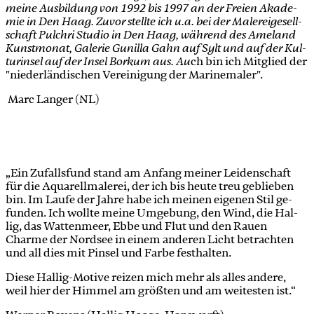
mei­ne Aus­bil­dung von 1992 bis 1997 an der Frei­en Aka­de­
mie in Den Haag. Zu­vor stell­te ich u.a. bei der Ma­le­rei­ge­sell­
schaft Pul­chri Stu­dio in Den Haag, wäh­rend des Ame­land
Kunst­mo­nat, Ga­le­rie Gunil­la Gahn auf Sylt und auf der Kul­
tur­in­sel auf der In­sel Bor­kum aus. Au
ch bin ich Mit­glied der
"nie­der­län­di­schen Ver­ei­ni­gung der Ma­ri­ne­ma­ler".
Marc Lan­ger (NL)
„Ein Zu­falls­fund stand am An­fang mei­ner Lei­den­schaft
für die Aqua­rell­ma­le­rei, der ich bis heu­te treu ge­blie­ben
bin. Im Lau­fe der Jah­re habe ich mei­nen ei­ge­nen Stil ge­
fun­den. Ich woll­te mei­ne Um­ge­bung, den Wind, die Hal­
lig, das Wat­ten­meer, Ebbe und Flut und den Rau­en
Charme der Nord­see in ei­nem an­de­ren Licht be­trach­ten
und all dies mit Pin­sel und Far­be fest­hal­ten.
Die­se Hal­lig-Mo­ti­ve rei­zen mich mehr als al­les an­de­re,
weil hier der Him­mel am größ­ten und am wei­tes­ten ist.“