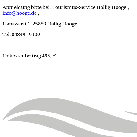
An­mel­dung bit­te bei „Tou­ris­mus-Ser­vice Hal­lig Hoo­ge“,
info@hoo­ge.de
,
Hans­warft 1, 25859 Hal­lig Hoo­ge.
Tel: 04849 - 9100
Un­kos­ten­bei­trag 495,-€